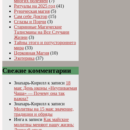
многих болезней
(7)
Ритуалы на 2025 год
(41)
Руническая магия
(5)
Сам себе Доктор
(15)
Сглазы и Порчи
(3)
Старинные Магические
Талисманы на Все Случаии
Жизни
(3)
Тайны этого и потустороннего
мира
(33)
Церковная Магия
(10)
Эзотерика
(37)
Свежие комментарии
Знахарь-Кирилл
к записи
18
мая: День иконы «Неупиваемая
Чаша» — Почему она так
важна?
Знахарь-Кирилл
к записи
Молитвы на 15 мая: значение,
традиции и обряды
Инга
к записи
Как майские
молитвы меняют нашу жизнь:
Личный опыт