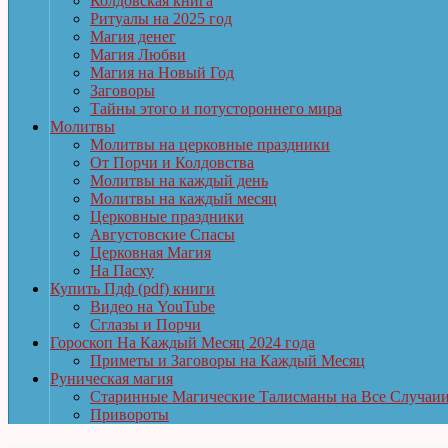
Колдовская книга
Ритуалы на 2025 год
Магия денег
Магия Любви
Магия на Новый Год
Заговоры
Тайны этого и потустороннего мира
Молитвы
Молитвы на церковные праздники
От Порчи и Колдовства
Молитвы на каждый день
Молитвы на каждый месяц
Церковные праздники
Августовские Спасы
Церковная Магия
На Пасху
Купить Пдф (pdf) книги
Видео на YouTube
Сглазы и Порчи
Гороскоп На Каждый Месяц 2024 года
Приметы и Заговоры на Каждый Месяц
Руническая магия
Старинные Магические Талисманы на Все Случаи
Привороты