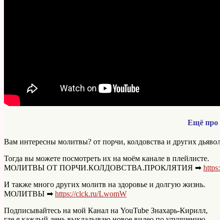
Ещё про
Вам интересны молитвы? от порчи, колдовства и других дьявол
Тогда вы можете посмотреть их на моём канале в плейлисте.
МОЛИТВЫ ОТ ПОРЧИ.КОЛДОВСТВА.ПРОКЛЯТИЯ ➡
https
И также много других молитв на здоровье и долгую жизнь.
МОЛИТВЫ ➡
https://clck.ru/LwomW
Подписывайтесь на мой Канал на YouTube Знахарь-Кирилл,
где я каждый день выкладываю новое видео по улучшению