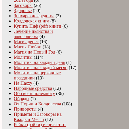
2024 года
(6)
Заговоры
(26)
Здоровье
(50)
Знахарские средства
(2)
Колдовская книга
(8)
Купить Пдф (pdf) книги
(6)
Лечение пьянства и
алкоголизма
(4)
Магия денег
(16)
Магия Любви
(18)
Магия на Новый Год
(6)
Молитвы
(114)
Молитвы на каждый день
(1)
Молитвы на каждый месяц
(17)
Молитвы на церковные
праздники
(13)
На Пасху
(4)
Народные средства
(12)
Обо всём понемногу
(36)
Обряды
(1)
От Порчи и Колдовства
(108)
Привороты
(4)
Приметы и Заговоры на
Каждый Месяц
(12)
Рейки (рэйки) исцеляет от