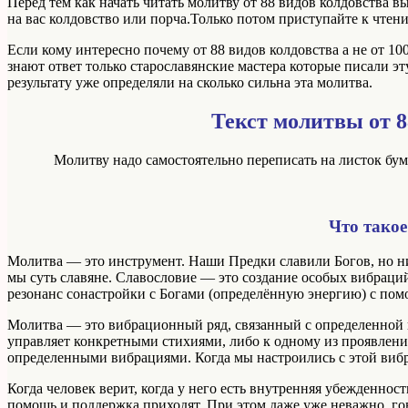
Перед тем как начать читать молитву от 88 видов колдовства вы
на вас колдовство или порча.Только потом приступайте к чтен
Если кому интересно почему от 88 видов колдовства а не от 100
знают ответ только старославянские мастера которые писали эт
результату уже определяли на сколько сильна эта молитва.
Текст молитвы от 8
Молитву надо самостоятельно переписать на листок бума
Что тако
Молитва — это инструмент. Наши Предки славили Богов, но н
мы суть славяне. Славословие — это создание особых вибраций,
резонанс сонастройки с Богами (определённую энергию) с пом
Молитва — это вибрационный ряд, связанный с определенной 
управляет конкретными стихиями, либо к одному из проявлени
определенными вибрациями. Когда мы настроились с этой виб
Когда человек верит, когда у него есть внутренняя убежденност
помощь и поддержка приходят. При этом даже уже неважно, го