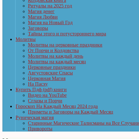
Колдовская книга
Ритуалы на 2025 год
Магия денег
Магия Любви
Магия на Новый Год
Заговоры
Тайны этого и потустороннего мира
Молитвы
Молитвы на церковные праздники
От Порчи и Колдовства
Молитвы на каждый день
Молитвы на каждый месяц
Церковные праздники
Августовские Спасы
Церковная Магия
На Пасху
Купить Пдф (pdf) книги
Видео на YouTube
Сглазы и Порчи
Гороскоп На Каждый Месяц 2024 года
Приметы и Заговоры на Каждый Месяц
Руническая магия
Старинные Магические Талисманы на Все Случаи
Привороты