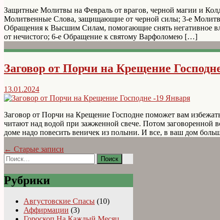
Защитные Молитвы на Февраль от врагов, черной магии и Колдо
Молитвенные Слова, защищающие от черной силы; 3-е Молитв
Обращения к Высшим Силам, помогающие снять негативное вли
от нечистого; 6-е Обращение к святому Варфоломею […]
Заговор от Порчи на Крещение Господне
13.01.2024
Заговор от Порчи на Крещение Господне поможет вам избежать 
читают над водой при зажженной свече. Потом заговоренной во
доме надо повесить веничек из полыни. И все, в ваш дом боль
← Старые записи
Найти:
Рубрики
Августовские Спасы
(10)
Аффирмации
(3)
Гороскоп На Каждый Месяц