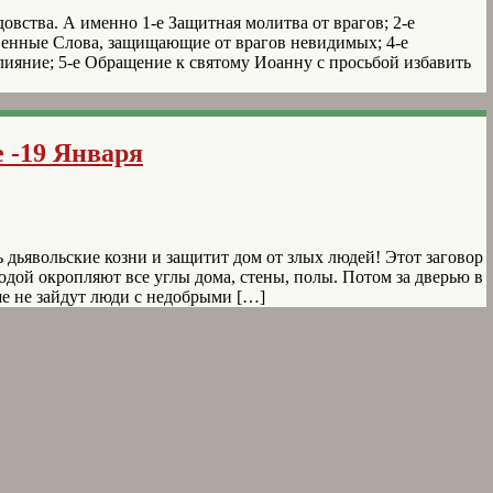
вства. А именно 1-е Защитная молитва от врагов; 2-е
енные Слова, защищающие от врагов невидимых; 4-е
яние; 5-е Обращение к святому Иоанну с просьбой избавить
 -19 Января
дьявольские козни и защитит дом от злых людей! Этот заговор
дой окропляют все углы дома, стены, полы. Потом за дверью в
ше не зайдут люди с недобрыми […]