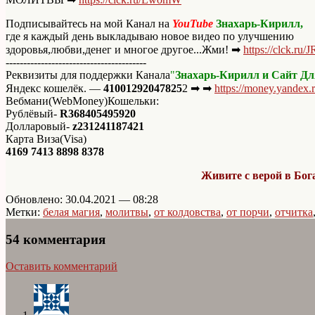
Подписывайтесь на мой Канал на
YouTube
Знахарь-Кирилл,
где я каждый день выкладываю новое видео по улучшению
здоровья,любви,денег и многое другое...Жми! ➡
https://clck.ru/
----------------------------------------
Реквизиты для поддержки Канала
"
Знахарь-Кирилл и Сайт Для
Яндекс кошелёк. —
41001292047825
2 ➡ ➡
https://money.yandex
Вебмани(WebMoney)Кошельки:
Рублёвый-
R368405495920
Долларовый-
z231241187421
Карта Виза(Visa)
4169 7413 8898 8378
Живите с верой в Бога
Обновлено: 30.04.2021 — 08:28
Метки:
белая магия
,
молитвы
,
от колдовства
,
от порчи
,
отчитка
54 комментария
Оставить комментарий