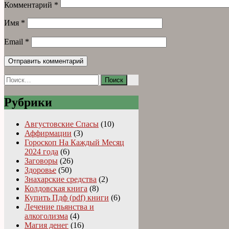
Комментарий
*
Имя
*
Email
*
Найти:
Рубрики
Августовские Спасы
(10)
Аффирмации
(3)
Гороскоп На Каждый Месяц
2024 года
(6)
Заговоры
(26)
Здоровье
(50)
Знахарские средства
(2)
Колдовская книга
(8)
Купить Пдф (pdf) книги
(6)
Лечение пьянства и
алкоголизма
(4)
Магия денег
(16)