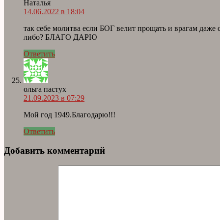
Наталья
14.06.2022 в 18:04
так себе молитва если БОГ велит прощать и врагам даже с
либо? БЛАГО ДАРЮ
Ответить
ольга пастух
21.09.2023 в 07:29
Мой год 1949.Благодарю!!!
Ответить
Добавить комментарий