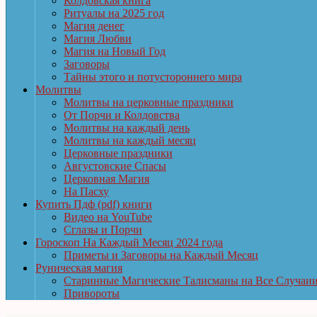
Колдовская книга
Ритуалы на 2025 год
Магия денег
Магия Любви
Магия на Новый Год
Заговоры
Тайны этого и потустороннего мира
Молитвы
Молитвы на церковные праздники
От Порчи и Колдовства
Молитвы на каждый день
Молитвы на каждый месяц
Церковные праздники
Августовские Спасы
Церковная Магия
На Пасху
Купить Пдф (pdf) книги
Видео на YouTube
Сглазы и Порчи
Гороскоп На Каждый Месяц 2024 года
Приметы и Заговоры на Каждый Месяц
Руническая магия
Старинные Магические Талисманы на Все Случаи
Привороты