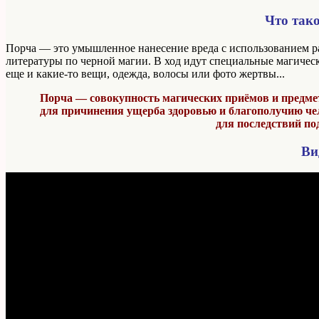
Что так
Порча — это умышленное нанесение вреда с использованием р
литературы по черной магии. В ход идут специальные магически
еще и какие-то вещи, одежда, волосы или фото жертвы...
Порча — совокупность магических приёмов и предме
для причинения ущерба здоровью и благополучию чело
для последствий по
Ви