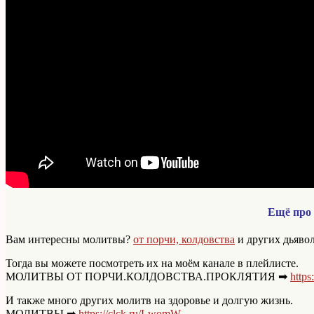
Ещё про
Вам интересны молитвы?
от порчи, колдовства
и других дьявол
Тогда вы можете посмотреть их на моём канале в плейлисте.
МОЛИТВЫ ОТ ПОРЧИ.КОЛДОВСТВА.ПРОКЛЯТИЯ ➡
https
И также много других молитв на здоровье и долгую жизнь.
МОЛИТВЫ ➡
https://clck.ru/LwomW