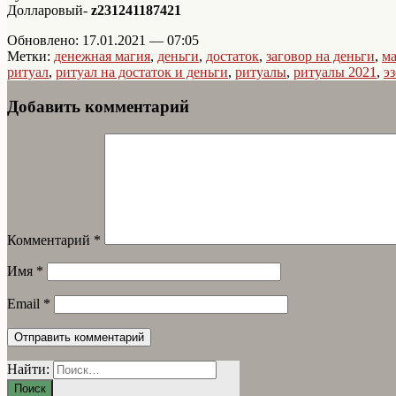
Долларовый-
z231241187421
Обновлено: 17.01.2021 — 07:05
Метки:
денежная магия
,
деньги
,
достаток
,
заговор на деньги
,
ма
ритуал
,
ритуал на достаток и деньги
,
ритуалы
,
ритуалы 2021
,
э
Добавить комментарий
Комментарий
*
Имя
*
Email
*
Найти: