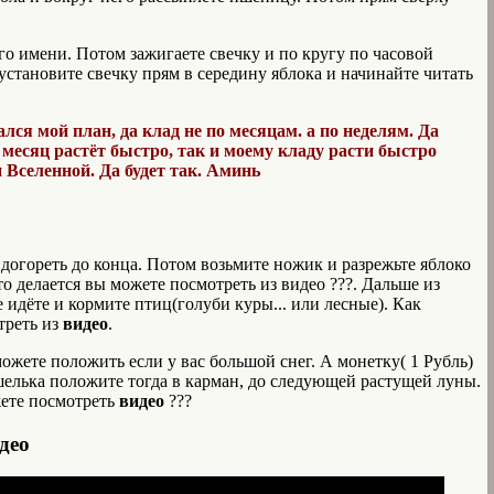
го имени. Потом зажигаете свечку и по кругу по часовой
установите свечку прям в середину яблока и начинайте читать
ся мой план, да клад не по месяцам. а по неделям. Да
ак месяц растёт быстро, так и моему кладу расти быстро
 Вселенной. Да будет так. Аминь
ет догореть до конца. Потом возьмите ножик и разрежьте яблоко
это делается вы можете посмотреть из видео ???. Дальше из
 идёте и кормите птиц(голуби куры... или лесные). Как
треть из
видео
.
можете положить если у вас большой снег. А монетку( 1 Рубль)
шелька положите тогда в карман, до следующей растущей луны.
жете посмотреть
видео
???
део