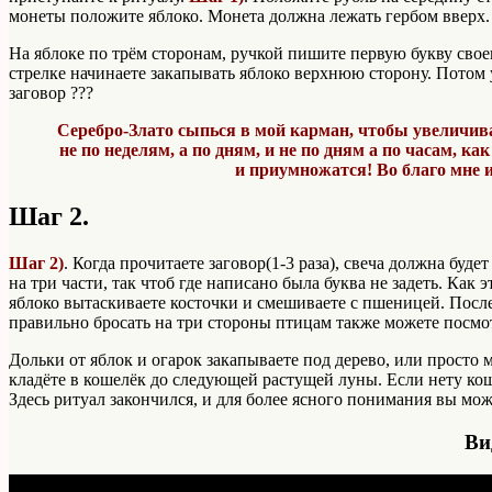
монеты положите яблоко. Монета должна лежать гербом вверх.
На яблоке по трём сторонам, ручкой пишите первую букву свое
стрелке начинаете закапывать яблоко верхнюю сторону. Потом 
заговор ???
Серебро-Злато сыпься в мой карман, чтобы увеличивал
не по неделям, а по дням, и не по дням а по часам, к
и приумножатся! Во благо мне и
Шаг 2.
Шаг 2)
. Когда прочитаете заговор(1-3 раза), свеча должна буд
на три части, так чтоб где написано была буква не задеть. Как 
яблоко вытаскиваете косточки и смешиваете с пшеницей. После
правильно бросать на три стороны птицам также можете посмо
Дольки от яблок и огарок закапываете под дерево, или просто 
кладёте в кошелёк до следующей растущей луны. Если нету ко
Здесь ритуал закончился, и для более ясного понимания вы мо
Ви