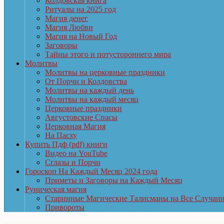
Колдовская книга
Ритуалы на 2025 год
Магия денег
Магия Любви
Магия на Новый Год
Заговоры
Тайны этого и потустороннего мира
Молитвы
Молитвы на церковные праздники
От Порчи и Колдовства
Молитвы на каждый день
Молитвы на каждый месяц
Церковные праздники
Августовские Спасы
Церковная Магия
На Пасху
Купить Пдф (pdf) книги
Видео на YouTube
Сглазы и Порчи
Гороскоп На Каждый Месяц 2024 года
Приметы и Заговоры на Каждый Месяц
Руническая магия
Старинные Магические Талисманы на Все Случаи
Привороты