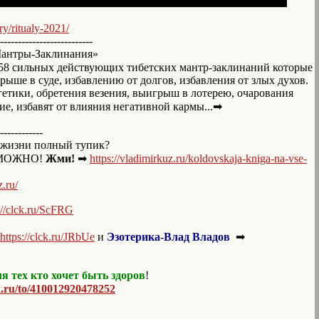
ry/ritualy-2021/
--------------------------
Мантры-Заклинания»
58 сильных действующих тибетских мантр-заклинаний которые
игрыше в суде, избавлению от долгов, избавления от злых духов.
ргетики, обретения везения, выигрыш в лотерею, очарования
ие, избавят от влияния негативной кармы...➡
------------
изни полный тупик?
ОЗМОЖНО!
Жми!
➡
https://vladimirkuz.ru/koldovskaja-kniga-na-vse-
.ru/
://clck.ru/ScFRG
https://clck.ru/JRbUe
и
Эзотерика-Влад Владов
➡
я тех кто хочет быть здоров
!
x.ru/to/410012920478252