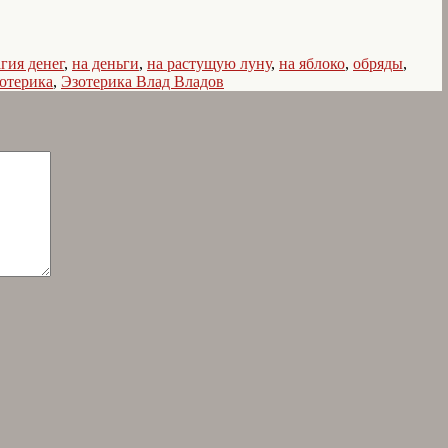
гия денег
,
на деньги
,
на растущую луну
,
на яблоко
,
обряды
,
зотерика
,
Эзотерика Влад Владов