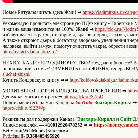
Новые Ритуалы читать здесь Жми! ➡
https://vladimirkuz.ru/catego
----------------------------------------------------------------------------------------
Рекомендую прочитать электронную ПДФ книгу «Тибетские-
и жизнь ваша изменится на 100%!
Жми!
➡
https://clck.ru/Niodm
избавят вас от страхов, от тюрьмы, врагов, порчи, сглазов, вы
А также откроют дверь к богатству, здоровью, увеличения эне
человека, выйти замуж, помогут очистить чакры, обрести везен
http://mantri.vladimirkuz.ru/
----------------------------------------------------------------------------------------
НЕХВАТКА ДЕНЕГ? ОДИНОЧЕСТВО? Неудачи в бизнесе? В ж
непонимание в семье? ИЗМЕНИТЬ свою ЖИЗНЬ, теперь В
sluchai-zhizni/
Купить Колдовскую книгу ➡➡
http://koldovskaiakniga.vladimirkuz
МОЛИТВЫ ОТ ПОРЧИ.КОЛДОВСТВА.ПРОКЛЯТИЯ ➡
https
Денежная магия смотреть ➡
https://clck.ru/S7i5D
Подписывайтесь на мой Канал на
YouTube
Знахарь-Кирилл
➡
https://clck.ru/S2BWp
----------------------------------------
Реквизиты для поддержки Канала
"
Знахарь-Кирилл и Сайт Дл
Яндекс кошелёк. —
410012920478252
➡ ➡
https://money.yande
Вебмани(WebMoney)Кошельки:
Рублёвый-
R368405495920