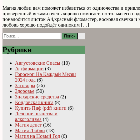
Магия любви вам поможет избавиться от одиночества и привле
проверенный веками очень хорошо помогает, но только его над
понадобится листок А4,красный фломастер, восковая свечка и 
любовь хорошо подойдёт одиноким […]
Найти:
Рубрики
Августовские Спасы
(10)
Аффирмации
(3)
Гороскоп На Каждый Месяц
2024 года
(6)
Заговоры
(26)
Здоровье
(50)
Знахарские средства
(2)
Колдовская книга
(8)
Купить Пдф (pdf) книги
(6)
Лечение пьянства и
алкоголизма
(4)
Магия денег
(16)
Магия Любви
(18)
Магия на Новый Год
(6)