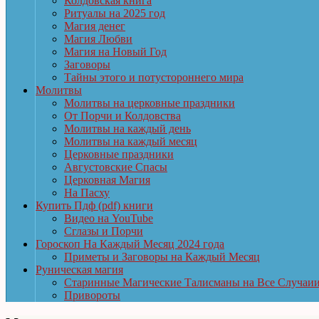
Колдовская книга
Ритуалы на 2025 год
Магия денег
Магия Любви
Магия на Новый Год
Заговоры
Тайны этого и потустороннего мира
Молитвы
Молитвы на церковные праздники
От Порчи и Колдовства
Молитвы на каждый день
Молитвы на каждый месяц
Церковные праздники
Августовские Спасы
Церковная Магия
На Пасху
Купить Пдф (pdf) книги
Видео на YouTube
Сглазы и Порчи
Гороскоп На Каждый Месяц 2024 года
Приметы и Заговоры на Каждый Месяц
Руническая магия
Старинные Магические Талисманы на Все Случаи
Привороты