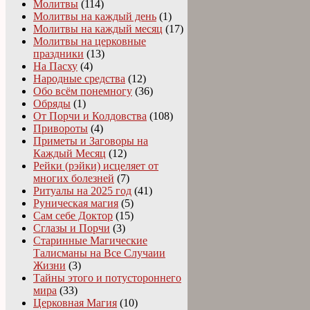
Молитвы
(114)
Молитвы на каждый день
(1)
Молитвы на каждый месяц
(17)
Молитвы на церковные
праздники
(13)
На Пасху
(4)
Народные средства
(12)
Обо всём понемногу
(36)
Обряды
(1)
От Порчи и Колдовства
(108)
Привороты
(4)
Приметы и Заговоры на
Каждый Месяц
(12)
Рейки (рэйки) исцеляет от
многих болезней
(7)
Ритуалы на 2025 год
(41)
Руническая магия
(5)
Сам себе Доктор
(15)
Сглазы и Порчи
(3)
Старинные Магические
Талисманы на Все Случаии
Жизни
(3)
Тайны этого и потустороннего
мира
(33)
Церковная Магия
(10)