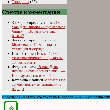
Эзотерика
(37)
Свежие комментарии
Знахарь-Кирилл
к записи
18
мая: День иконы «Неупиваемая
Чаша» — Почему она так
важна?
Знахарь-Кирилл
к записи
Молитвы на 15 мая: значение,
традиции и обряды
Инга
к записи
Как майские
молитвы меняют нашу жизнь:
Личный опыт
Федя
к записи
18 мая: День
иконы «Неупиваемая Чаша» —
Почему она так важна?
Катерина
к записи
Молитвы на
15 мая: значение, традиции и
обряды
Copyright © Для тех кто хочет быть здоров! 2019 | Все права з