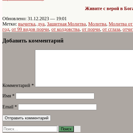
Живите с верой в Бога
Обновлено: 31.12.2023 — 19:01
Метки:
вычитка
,
дуа
,
Защитная Молитва
,
Молитва
,
Молитва от 
год
,
от 99 видов порчи
,
от колдовства
,
от порчи
,
от сглаза
,
отчи
Добавить комментарий
Комментарий
*
Имя
*
Email
*
Найти: