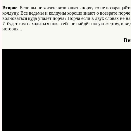
Второе
. Если вы не хотите возвращать порчу то не возвращайт
колдуну. Все ведьмы и колдуны хорошо знают о возврате порче
волноваться куда упадёт порча? Порча если в двух словах не на
И будет там находиться пока себе не найдёт новую жертву, в в
история...
Ви