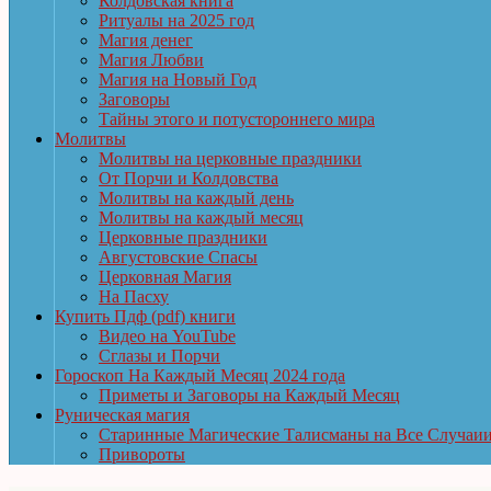
Колдовская книга
Ритуалы на 2025 год
Магия денег
Магия Любви
Магия на Новый Год
Заговоры
Тайны этого и потустороннего мира
Молитвы
Молитвы на церковные праздники
От Порчи и Колдовства
Молитвы на каждый день
Молитвы на каждый месяц
Церковные праздники
Августовские Спасы
Церковная Магия
На Пасху
Купить Пдф (pdf) книги
Видео на YouTube
Сглазы и Порчи
Гороскоп На Каждый Месяц 2024 года
Приметы и Заговоры на Каждый Месяц
Руническая магия
Старинные Магические Талисманы на Все Случаи
Привороты