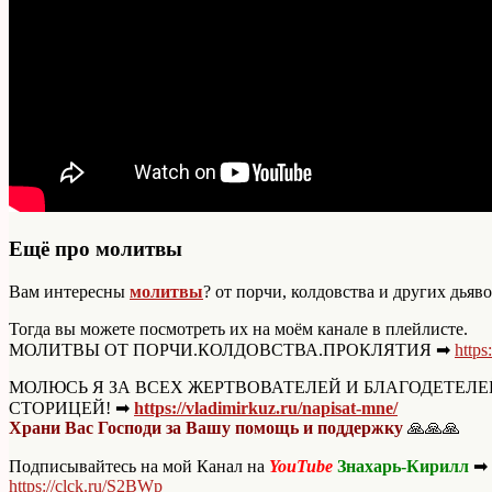
Ещё про молитвы
Вам интересны
молитвы
? от порчи, колдовства и других дьяв
Тогда вы можете посмотреть их на моём канале в плейлисте.
МОЛИТВЫ ОТ ПОРЧИ.КОЛДОВСТВА.ПРОКЛЯТИЯ ➡
https
МОЛЮСЬ Я ЗА ВСЕХ ЖЕРТВОВАТЕЛЕЙ И БЛАГОДЕТЕЛ
СТОРИЦЕЙ! ➡
https://vladimirkuz.ru/napisat-mne/
Храни Вас Господи за Вашу помощь и поддержку
🙏🙏🙏
Подписывайтесь на мой Канал на
YouTube
Знахарь-Кирилл
➡
https://clck.ru/S2BWp