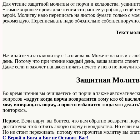
Для чтение защитной молитвы от порчи и колдовства, уедините
+ самое хорошее время для чтения это раннее утро(когда ещё т
верой. Молитву надо переписать на листок бумаги только с мое
рекомендую. Переписывать надо обязательно собственноручно.
Текст мол
Начинайте читать молитву с 1-го января. Можете начать и с л
день. Потому что при чтение каждый день, ваша защита станет
Даже если и захочет напакостничать нечего у него не получится
Защитная Молитва
Во время чтения вы очищаетесь от порчи а также автоматически
вопросов
«вдруг когда порча возвратится тому кто её наслал
хочу возвращать порчу, а просто избавится тогда что делать
повторюсь.
Первое
. Если вдруг вы боитесь что вам обратно возвратят пор
достаточна чтоб отбить любую порчу и колдовство. Но если вы
Но не стоит переживать, потому что прочитав молитву вы опять
С Верой в Бога и Бог не Оставит Вас!