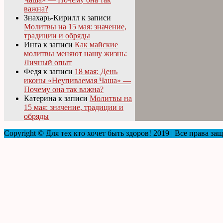
важна?
Знахарь-Кирилл
к записи
Молитвы на 15 мая: значение,
традиции и обряды
Инга
к записи
Как майские
молитвы меняют нашу жизнь:
Личный опыт
Федя
к записи
18 мая: День
иконы «Неупиваемая Чаша» —
Почему она так важна?
Катерина
к записи
Молитвы на
15 мая: значение, традиции и
обряды
Copyright © Для тех кто хочет быть здоров! 2019 | Все права з