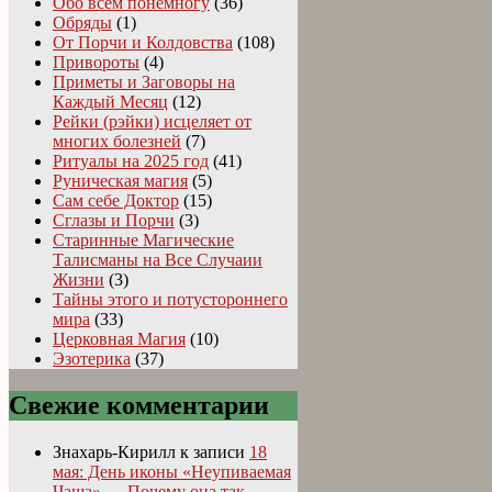
Обо всём понемногу
(36)
Обряды
(1)
От Порчи и Колдовства
(108)
Привороты
(4)
Приметы и Заговоры на
Каждый Месяц
(12)
Рейки (рэйки) исцеляет от
многих болезней
(7)
Ритуалы на 2025 год
(41)
Руническая магия
(5)
Сам себе Доктор
(15)
Сглазы и Порчи
(3)
Старинные Магические
Талисманы на Все Случаии
Жизни
(3)
Тайны этого и потустороннего
мира
(33)
Церковная Магия
(10)
Эзотерика
(37)
Свежие комментарии
Знахарь-Кирилл
к записи
18
мая: День иконы «Неупиваемая
Чаша» — Почему она так