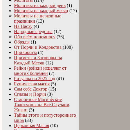
Молитвы
(114)
Молитвы на каждый день
(1)
Молитвы на каждый месяц
(17)
Молитвы на церковные
праздники
(13)
На Пасху
(4)
Народные средства
(12)
Обо всём понемногу
(36)
Обряды
(1)
От Порчи и Колдовства
(108)
Привороты
(4)
Приметы и Заговоры на
Каждый Месяц
(12)
Рейки (рэйки) исцеляет от
многих болезней
(7)
Ритуалы на 2025 год
(41)
Руническая магия
(5)
Сам себе Доктор
(15)
Сглазы и Порчи
(3)
Старинные Магические
Талисманы на Все Случаии
Жизни
(3)
Тайны этого и потустороннего
мира
(33)
Церковная Магия
(10)