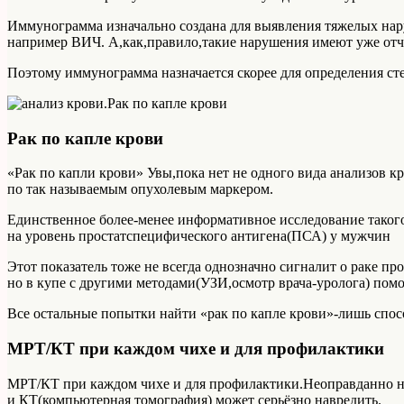
Иммунограмма изначально создана для выявления тяжелых на
например ВИЧ. А,как,правило,такие нарушения имеют уже от
Поэтому иммунограмма назначается скорее для определения сте
Рак по капле крови
«Рак по капли крови» Увы,пока нет не одного вида анализов к
по так называемым опухолевым маркером.
Единственное более-менее информативное исследование такого
на уровень простатспецифического антигена(ПСА) у мужчин
Этот показатель тоже не всегда однозначно сигналит о раке п
но в купе с другими методами(УЗИ,осмотр врача-уролога) помог
Все остальные попытки найти «рак по капле крови»-лишь спосо
МРТ/КТ при каждом чихе и для профилактики
МРТ/КТ при каждом чихе и для профилактики.Неоправданно н
и КТ(компьютерная томография) может серьёзно навредить.