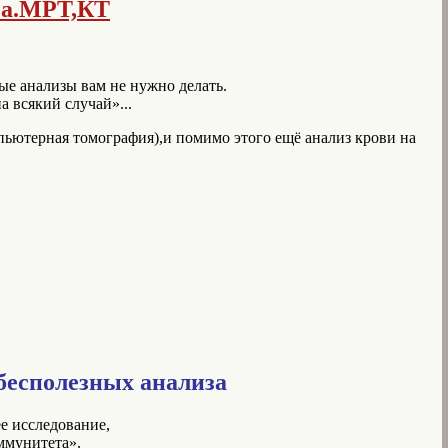
за.МРТ,КТ
ые анализы вам не нужно делать.
 всякий случай»...
ьютерная томография),и помимо этого ещё анализ крови на
бесполезных анализа
е исследование,
иммунитета».