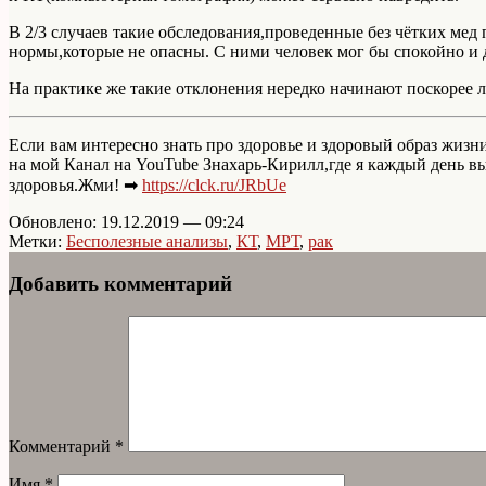
В 2/3 случаев такие обследования,проведенные без чётких мед
нормы,которые не опасны. С ними человек мог бы спокойно и 
На практике же такие отклонения нередко начинают поскорее 
Если вам интересно знать про здоровье и здоровый образ жизн
на мой Канал на YouTube Знахарь-Кирилл,где я каждый день 
здоровья.Жми! ➡
https://clck.ru/JRbUe
Обновлено: 19.12.2019 — 09:24
Метки:
Бесполезные анализы
,
КТ
,
МРТ
,
рак
Добавить комментарий
Комментарий
*
Имя
*