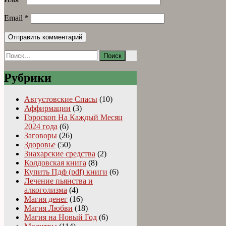
Email
*
Найти:
Рубрики
Августовские Спасы
(10)
Аффирмации
(3)
Гороскоп На Каждый Месяц
2024 года
(6)
Заговоры
(26)
Здоровье
(50)
Знахарские средства
(2)
Колдовская книга
(8)
Купить Пдф (pdf) книги
(6)
Лечение пьянства и
алкоголизма
(4)
Магия денег
(16)
Магия Любви
(18)
Магия на Новый Год
(6)