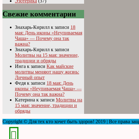
Эзотерика
(37)
Свежие комментарии
Знахарь-Кирилл
к записи
18
мая: День иконы «Неупиваемая
Чаша» — Почему она так
важна?
Знахарь-Кирилл
к записи
Молитвы на 15 мая: значение,
традиции и обряды
Инга
к записи
Как майские
молитвы меняют нашу жизнь:
Личный опыт
Федя
к записи
18 мая: День
иконы «Неупиваемая Чаша» —
Почему она так важна?
Катерина
к записи
Молитвы на
15 мая: значение, традиции и
обряды
Copyright © Для тех кто хочет быть здоров! 2019 | Все права з