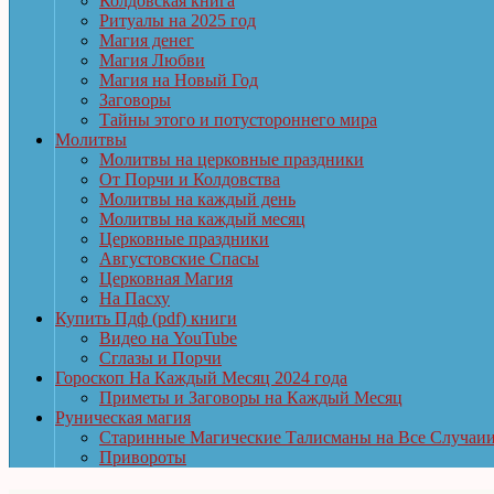
Колдовская книга
Ритуалы на 2025 год
Магия денег
Магия Любви
Магия на Новый Год
Заговоры
Тайны этого и потустороннего мира
Молитвы
Молитвы на церковные праздники
От Порчи и Колдовства
Молитвы на каждый день
Молитвы на каждый месяц
Церковные праздники
Августовские Спасы
Церковная Магия
На Пасху
Купить Пдф (pdf) книги
Видео на YouTube
Сглазы и Порчи
Гороскоп На Каждый Месяц 2024 года
Приметы и Заговоры на Каждый Месяц
Руническая магия
Старинные Магические Талисманы на Все Случаи
Привороты