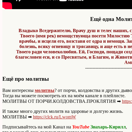
Ещё одна Молит
Владыко Вседержителю, Врачу душ и телес наших, с
Твоего (имя рек) немощствующа посети Милостию 
врачбы, и исцели его, возстави от одра и немощи. За
болезнь, всяку огневицу и трясавицу, и аще есть в н
Твоего ради человеколюбия. Ей, Господи, пощади соз
благословен еси, и со Пресвятым, и Благим, и Живот
Ам
-------------------------------
Ещё про молитвы
Вам интересны
молитвы
? от порчи, колдовства и других дьяв
Тогда вы можете посмотреть их на моём канале в плейлисте.
МОЛИТВЫ ОТ ПОРЧИ.КОЛДОВСТВА.ПРОКЛЯТИЯ ➡
https
И также много других молитв на здоровье и долгую жизнь.
МОЛИТВЫ ➡
https://clck.ru/LwomW
Подписывайтесь на мой Канал на
YouTube
Знахарь-Кирилл
,