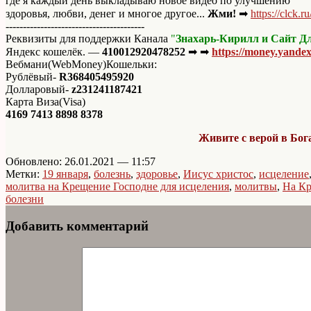
где я каждый день выкладываю новое видео по улучшению
здоровья, любви, денег и многое другое...
Жми!
➡
https://clck.
----------------------------------------
Реквизиты для поддержки Канала
"
Знахарь-Кирилл и Сайт Дл
Яндекс кошелёк. —
410012920478252
➡ ➡
https://money.yande
Вебмани(WebMoney)Кошельки:
Рублёвый-
R368405495920
Долларовый-
z231241187421
Карта Виза(Visa)
4169 7413 8898 8378
Живите с верой в Бога
Обновлено: 26.01.2021 — 11:57
Метки:
19 января
,
болезнь
,
здоровье
,
Иисус христос
,
исцеление
молитва на Крещение Господне для исцеления
,
молитвы
,
На К
болезни
Добавить комментарий