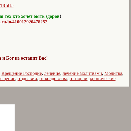
ru/JRbUe
я тех кто хочет быть здоров
!
x.ru/to/410012920478252
 и Бог не оставит Вас!
,
Крещение Господне
,
лечение
,
лечение молитвами
,
Молитва
,
рещение
,
о здравии
,
от колдовства
,
от порчи
,
хронические