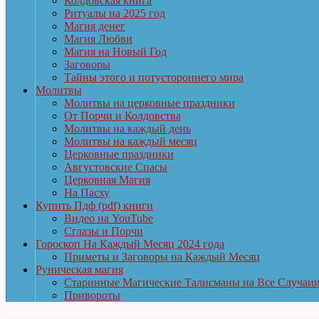
Колдовская книга
Ритуалы на 2025 год
Магия денег
Магия Любви
Магия на Новый Год
Заговоры
Тайны этого и потустороннего мира
Молитвы
Молитвы на церковные праздники
От Порчи и Колдовства
Молитвы на каждый день
Молитвы на каждый месяц
Церковные праздники
Августовские Спасы
Церковная Магия
На Пасху
Купить Пдф (pdf) книги
Видео на YouTube
Сглазы и Порчи
Гороскоп На Каждый Месяц 2024 года
Приметы и Заговоры на Каждый Месяц
Руническая магия
Старинные Магические Талисманы на Все Случаи
Привороты