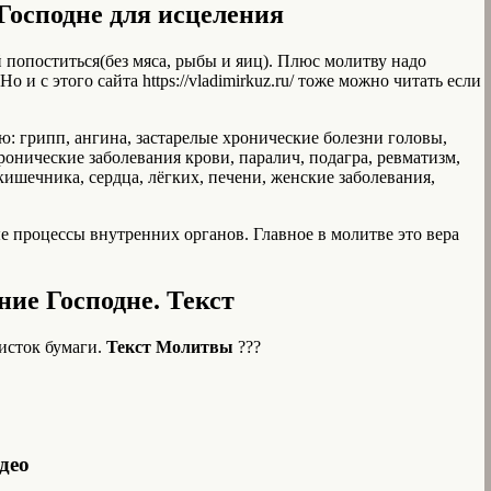
Господне для исцеления
й попоститься(без мяса, рыбы и яиц). Плюс молитву надо
 и с этого сайта https://vladimirkuz.ru/ тоже можно читать если
: грипп, ангина, застарелые хронические болезни головы,
 хронические заболевания крови, паралич, подагра, ревматизм,
 кишечника, сердца, лёгких, печени, женские заболевания,
е процессы внутренних органов. Главное в молитве это вера
ие Господне. Текст
исток бумаги.
Текст Молитвы
???
део