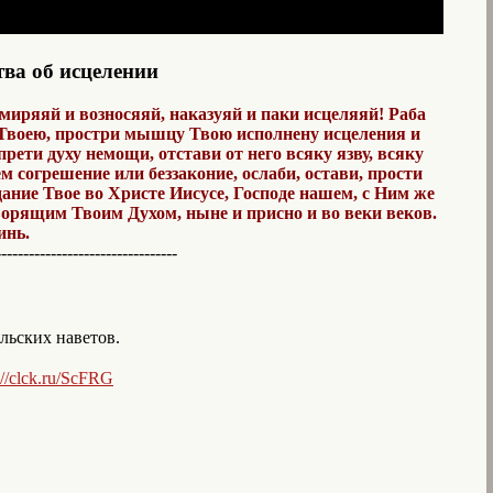
ва об исцелении
миряяй и возносяяй, наказуяй и паки исцеляяй! Раба
Твоею, простри мышцу Твою исполнену исцеления и
прети духу немощи, отстави от него всяку язву, всяку
ем согрешение или беззаконие, ослаби, остави, прости
дание Твое во Христе Иисусе, Господе нашем, с Ним же
ворящим Твоим Духом, ныне и присно и во веки веков.
инь.
---------------------------------
ольских наветов.
://clck.ru/ScFRG