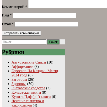
Комментарий
*
Имя
*
Email
*
Найти:
Рубрики
Августовские Спасы
(10)
Аффирмации
(3)
Гороскоп На Каждый Месяц
2024 года
(6)
Заговоры
(26)
Здоровье
(50)
Знахарские средства
(2)
Колдовская книга
(8)
Купить Пдф (pdf) книги
(6)
Лечение пьянства и
алкоголизма
(4)