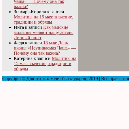
Чаша» — Почему она так
важна?
Знахарь-Кирилл
к записи
Молитвы на 15 мая: значение,
традиции и обряды
Инга
к записи
Как майские
молитвы меняют нашу жизнь:
Личный опыт
Федя
к записи
18 мая: День
иконы «Неупиваемая Чаша» —
Почему она так важна?
Катерина
к записи
Молитвы на
15 мая: значение, традиции и
обряды
Copyright © Для тех кто хочет быть здоров! 2019 | Все права з