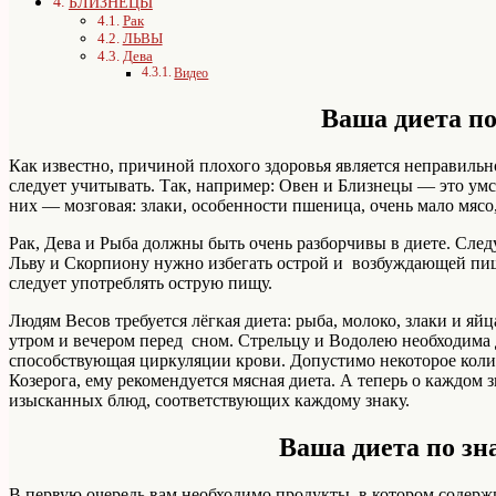
БЛИЗНЕЦЫ
Рак
ЛЬВЫ
Дева
Видео
Ваша диета по
Как известно, причиной плохого здоровья является неправильн
следует учитывать. Так, например: Овен и Близнецы — это у
них — мозговая: злаки, особенности пшеница, очень мало мясо,
Рак, Дева и Рыба должны быть очень разборчивы в диете. Следу
Льву и Скорпиону нужно избегать острой и возбуждающей пищ
следует употреблять острую пищу.
Людям Весов требуется лёгкая диета: рыба, молоко, злаки и я
утром и вечером перед сном. Стрельцу и Водолею необходима 
способствующая циркуляции крови. Допустимо некоторое кол
Козерога, ему рекомендуется мясная диета. А теперь о каждом
изысканных блюд, соответствующих каждому знаку.
Ваша диета по з
В первую очередь вам необходимо продукты, в котором содержи