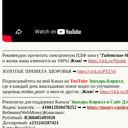
----------------------------------------------------------------------------------------
Рекомендую прочитать электронную ПДФ книгу
"
Тибетские-
и жизнь ваша изменится на 100%!
Жми!
➡
https://clck.ru/Niodm
----------------------------------------------------------------------------------------
ЗОЛОТЫЕ ПРАВИЛА ЗДОРОВЬЯ ➡
https://clck.ru/PTZyd
Подписывайтесь на мой Канал на
YouTube
Знахарь-Кирилл
,
где я каждый день выкладываю новое видео по улучшению
здоровья,любви,денег и многое другое...
Жми!
➡
https://clck.ru
----------------------------------------
Реквизиты для поддержки Канала
"
Знахарь-Кирилл и Сайт Для
Яндекс кошелёк. —
410012920478252
➡ ➡
https://money.yande
Вебмани(WebMoney)Кошельки:
Рублёвый-
R368405495920
Долларовый-
z231241187421
Карта Виза(Visa)