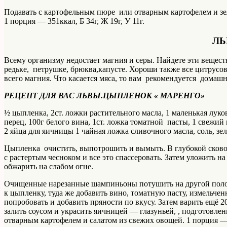
Подавать с картофельным пюре или отварным картофелем и зе
1 порция — 351ккал, Б 34г, Ж 19г, У 11г.
Л
Всему организму недостает магния и серы. Найдете эти вещес
редьке, петрушке, брюква,капусте. Хороши также все цитрусо
всего магния. Что касается мяса, то вам рекомендуется домашн
РЕЦЕПТ ДЛЯ ВАС ЛЬВЫ.ЦЫПЛЕНОК « МАРЕНГО»
½ цыпленка, 2ст. ложки растительного масла, 1 маленькая лук
перец, 100г белого вина, 1ст. ложка томатной пасты, 1 свежий
2 яйца для яичницы 1 чайная ложка сливочного масла, соль, зе
Цыпленка очистить, выпотрошить и вымыть. В глубокой сково
с растертым чесноком и все это спассеровать. Затем уложить н
обжарить на слабом огне.
Очищенные нарезанные шампиньоны потушить на другой полов
к цыпленку, туда же добавить вино, томатную пасту, измельч
попробовать и добавить пряности по вкусу. Затем варить ещё
залить соусом и украсить яичницей — глазуньей, , подготовле
отварным картофелем и салатом из свежих овощей. 1 порция — 36