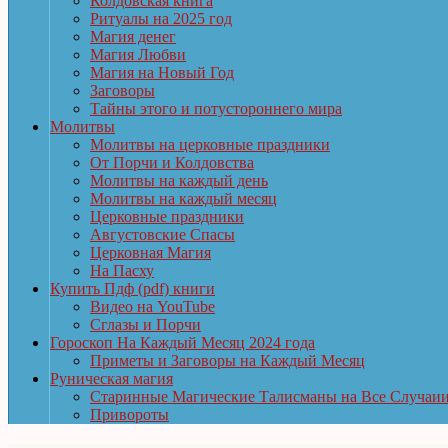
Колдовская книга
Ритуалы на 2025 год
Магия денег
Магия Любви
Магия на Новый Год
Заговоры
Тайны этого и потустороннего мира
Молитвы
Молитвы на церковные праздники
От Порчи и Колдовства
Молитвы на каждый день
Молитвы на каждый месяц
Церковные праздники
Августовские Спасы
Церковная Магия
На Пасху
Купить Пдф (pdf) книги
Видео на YouTube
Сглазы и Порчи
Гороскоп На Каждый Месяц 2024 года
Приметы и Заговоры на Каждый Месяц
Руническая магия
Старинные Магические Талисманы на Все Случаи
Привороты