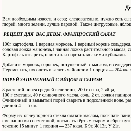
Д
Вам необходимы известь и сера; следовательно, нужно есть сы
пюрей, много зелени, лучше паровой. Также цитрусовые, яблок
РЕЦЕПТ ДЛЯ ВАС ДЕВЫ. ФРАНЦУЗСКИЙ САЛАТ
100г картофеля, 1 вареная морковь, 1 варёный корень сельдерея
соловая ложка майонеза,1 чайная ложка растительного масла, 
Картофель отварить, очистить и нарезать мелкими кубиками.
Добавить морковь, горошек, потушенный с маслом, и сельдерей.
Перемешать, посолить и залить майонезом.1 порция — 204 ккал,
ПОРЕЙ ЗАПЕЧЕННЫЙ С ЯЙЦОМ И СЫРОМ
8 растений порея средней величины, 200 г сыра, 2 яйца,
100 г сметаны, 40 г сливочного масла, соль, 2 ст. ложки панир
Очищенный и вымытый порей сварить в подсоленной воде, разр
длиной 4 — 5 см.
Форму из огнеупорного стекла смазать маслом, посыпать пани
смешанными со сметаной, посыпать тёртым сыром и сбрызнуть 
течение 15 минут. 1 порция — 237 ккал, Б 9г, Ж 13г, У 21г.