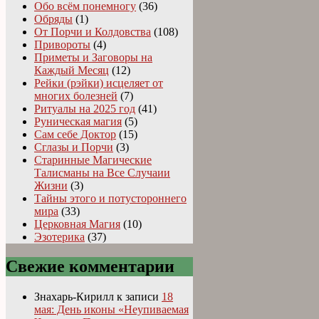
Обо всём понемногу
(36)
Обряды
(1)
От Порчи и Колдовства
(108)
Привороты
(4)
Приметы и Заговоры на
Каждый Месяц
(12)
Рейки (рэйки) исцеляет от
многих болезней
(7)
Ритуалы на 2025 год
(41)
Руническая магия
(5)
Сам себе Доктор
(15)
Сглазы и Порчи
(3)
Старинные Магические
Талисманы на Все Случаии
Жизни
(3)
Тайны этого и потустороннего
мира
(33)
Церковная Магия
(10)
Эзотерика
(37)
Свежие комментарии
Знахарь-Кирилл
к записи
18
мая: День иконы «Неупиваемая