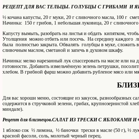
РЕЦЕПТ ДЛЯ ВАС ТЕЛЬЦЫ. ГОЛУБЦЫ С ГРИБАМИ И 
½ кочана капусты, 20 г муки, 20 г сливочного масла, 100 г смет
Начинка: 150 г грибов, 1 небольшая луковица, 20 г сливочного
Капусту вымыть, разобрать на листья и обдать кипятком, чтоб
Утолщения можно отбить или посечь. На середину каждого ли
была полностью закрыта. Обвалять голубцы в муке, сложить в
сливочным маслом, сметаной и запечь в духовом шкафу.
Начинка: мелко нарезанный лук спассеровать на масле или на 
готовности. Добавить измельчённую зелень петрушки, посолить
хлебом. В грибной фарш можно добавить рубленое мясо или мясн
БЛИ
Для вас хороши меню, состоящие из закусок, разнообразных са
содержится в стручковой зелени, грибах, крупнозернистой хлеб
миндале).
Рецепт для близнецов.
САЛАТ ИЗ ТРЕСКИ С ЯБЛОКАМИ 
1 яблоко сок ½ лимона, ½ баночки трески в масле (50 г), ½ лу
красной фасоли, соль, молотый черный перец.