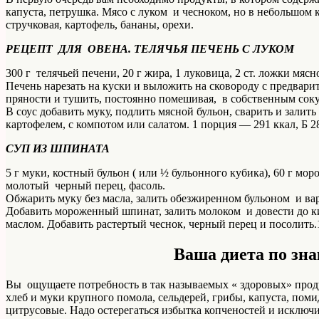
капуста, петрушка. Мясо с луком и чесноком, но в небольшом 
стручковая, картофель, бананы, орехи.
РЕЦЕПТ ДЛЯ ОВЕНА. ТЕЛЯЧЬЯ ПЕЧЕНЬ С ЛУКОМ
300 г телячьей печени, 20 г жира, 1 луковица, 2 ст. ложки мяс
Печень нарезать на куски и выложить на сковороду с предвар
пряности и тушить, постоянно помешивая, в собственным соку.
В соус добавить муку, подлить мясной бульон, сварить и залить
картофелем, с компотом или салатом. 1 порция — 291 ккал, Б 28 г
СУП ИЗ ШПИНАТА
5 г муки, костный бульон ( или ½ бульонного кубика), 60 г мор
молотый черный перец, фасоль.
Обжарить муку без масла, залить обезжиренном бульоном и вар
Добавить мороженный шпинат, залить молоком и довести до к
маслом. Добавить растертый чеснок, черный перец и посолить.1 п
Ваша диета по зн
Вы ощущаете потребность в так называемых « здоровых» проду
хлеб и муки крупного помола, сельдерей, грибы, капуста, поми
цитрусовые. Надо остерегаться избытка копченостей и исключи