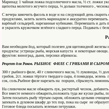
Маринад: 1 чайная ложка подсолнечного масла, ½ ст. ложки ук
щепотка молотого жгучего перца, ¼ дольки толченого , чеснока
С вечера замочить фасоль в воде и на следующий день сварить 
продуктами, залить залить маринадом и аккуратно перемешат
варёный сельдерей, нарезанные кубиками. Перемешать и дать п
и украсить кружочком зелёного сладкого перца. Подавать с белы
Р
Вам необходим йод, который полезен для щитовидной железы и
продукты: устрицы рыба, морская капуста и некоторые овощи.
фруктов: виноград, дыня, персики абрикосы.
Рецепт для Раков. РЫБНОЕ ФИЛЕ С ГРИБАМИ И СЫРОМ
300 г рыбного филе, 40 г сливочного масла, ½ луковицы, ½ до
грибов, 2ст. ложки тёртого твердого сыра, 4 помидора, зелен
сок, соль.Рыбное филе нарезать на порции, сбрызнуть лимонны
На сливочном масле обжарить лук, растертый чеснок, добавить
Все вместе немного обжарить,положить туда же куски рыбы, п
Затем посыпать рыбу тёртым сыром, обложить целыми очище
запекать в духовом шкафу до тех пор, пока на сыре не образует
Готовое блюда посыпать зеленью петрушки.