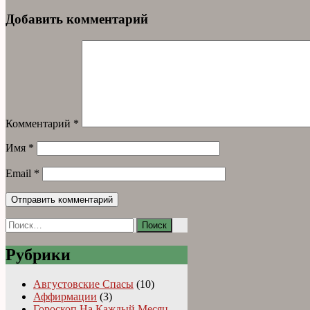
Добавить комментарий
Комментарий
*
Имя
*
Email
*
Найти:
Рубрики
Августовские Спасы
(10)
Аффирмации
(3)
Гороскоп На Каждый Месяц