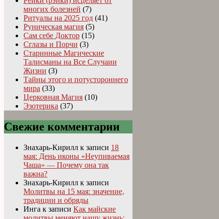
Рейки (рэйки) исцеляет от
многих болезней
(7)
Ритуалы на 2025 год
(41)
Руническая магия
(5)
Сам себе Доктор
(15)
Сглазы и Порчи
(3)
Старинные Магические
Талисманы на Все Случаии
Жизни
(3)
Тайны этого и потустороннего
мира
(33)
Церковная Магия
(10)
Эзотерика
(37)
Свежие комментарии
Знахарь-Кирилл
к записи
18
мая: День иконы «Неупиваемая
Чаша» — Почему она так
важна?
Знахарь-Кирилл
к записи
Молитвы на 15 мая: значение,
традиции и обряды
Инга
к записи
Как майские
молитвы меняют нашу жизнь: