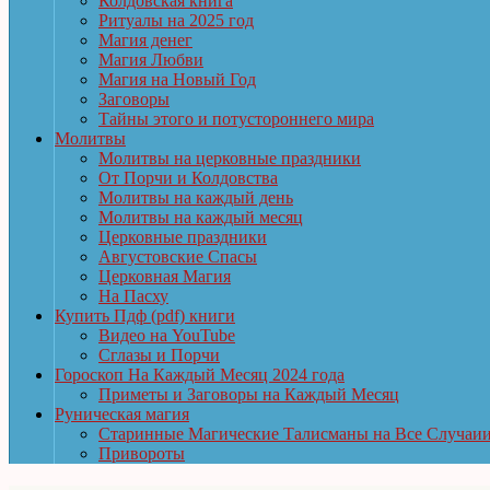
Колдовская книга
Ритуалы на 2025 год
Магия денег
Магия Любви
Магия на Новый Год
Заговоры
Тайны этого и потустороннего мира
Молитвы
Молитвы на церковные праздники
От Порчи и Колдовства
Молитвы на каждый день
Молитвы на каждый месяц
Церковные праздники
Августовские Спасы
Церковная Магия
На Пасху
Купить Пдф (pdf) книги
Видео на YouTube
Сглазы и Порчи
Гороскоп На Каждый Месяц 2024 года
Приметы и Заговоры на Каждый Месяц
Руническая магия
Старинные Магические Талисманы на Все Случаи
Привороты