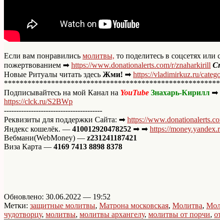
Если вам понравились
молитвы,
то поделитесь в соцсетях или
пожертвованием ➡
https://www.donationalerts.com/r/znaharkirill
С
Новые Ритуалы читать здесь
Жми!
➡
https://vladimirkuz.ru/categ
*******************************************************
Подписывайтесь на мой Канал на
YouTube
Знахарь-Кирилл
➡
https://clck.ru/S2BWp
----------------------------------------
Реквизиты для поддержки Сайта: ➡
https://www.donationalerts.co
Яндекс кошелёк. —
410012920478252
➡ ➡
https://money.yandex
Вебмани(WebMoney) —
z231241187421
Виза Карта —
4169 7413 8898 8378
Обновлено: 30.06.2022 — 19:52
Метки:
защитные молитвы
,
Матрона московская
,
Молитва
,
Мол
чудотворцу
,
молитвы
,
молитвы архангелу
,
молитвы от порчи
,
о