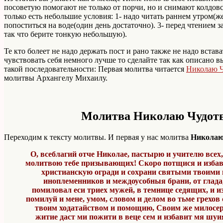
посоветую помогают не только от порчи, но и снимают колдов
только есть небольшие условия: 1- надо читать раннем утром(ж
попоститься на воде(один день достаточно). 3- перед чтением 
так что берите тонкую небольшую).
Те кто болеет не надо держать пост и рано также не надо встав
чувствовать себя немного лучше то сделайте так как описано
такой последовательности: Первая молитва читается
Николаю Ч
молитвы Архангелу Михаилу.
Молитва Николаю Чудот
Переходим к тексту молитвы. И первая у нас молитва
Николаю
О, всеблагий отче Николае, пастырю и учителю все
молитвою тебе призывающих! Скоро потщися и избави
христианскую огради и сохрани святыми твоими 
иноплеменников и междоусобныя брани, от глада,
помиловал еси триех мужей, в темнице седящих, и из
помилуй и мене, умом, словом и делом во тьме грехов
твоим ходатайством и помощию, Своим же милосерд
житие даст ми пожити в веце сем и избавит мя шуи