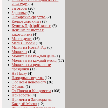
2024 года
(6)
Заговоры
(26)
Здоровье
(50)
Знахарские средства
(2)
Колдовская книга
(8)
Купить Пдф (pdf) книги
(6)
Лечение пьянства и
алкоголизма
(4)
Магия денег
(16)
Магия Любви
(18)
Магия на Новый Год
(6)
Молитвы
(114)
Молитвы на каждый день
(1)
Молитвы на каждый месяц
(17)
Молитвы на церковные
праздники
(13)
На Пасху
(4)
Народные средства
(12)
Обо всём понемногу
(36)
Обряды
(1)
От Порчи и Колдовства
(108)
Привороты
(4)
Приметы и Заговоры на
Каждый Месяц
(12)