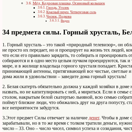
Мёд, Кедровая плашка, Осиновый колышек
Гвоздь, Уголек
Красный перец, Четверговая соль
Чеснок, Подкова
Видео
34 предмета силы. Горный хрусталь, Бе
1. Горный хрусталь – это такой «природный телевизор», он об
не просто их передает, но и проецирует на жизнь тех людей, ко
что если его правильно зарядить, то собирать и проецировать 
собираются и в одно место целым пучком проецируются, так и 
мире, и в жилище владельца горного хрусталя попадает. Крист
принимающей антенны, притягивающей все чистые, светлые и 
дома жили в удовольствии – заведите дома горный хрусталь!
2. Белая скатерть обязательно должна у каждой хозяйки в дом
назвать, но не капитулировать с ней, а мириться. Если в семье
столом, накрытым белой скатертью льняной, всю семью собрать
поймут близкие люди, что обижались друг на друга попусту, с
все неприятности забудутся.
3.Этот предмет Силы отвечает за наличие
денег
. Чтобы в доме
зарабатывали, но в то же время с толком тратили деньги, нужно
число – 33. Оно – число чисел, символ успеха и созидания, чис