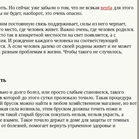
ть. Но сейчас уже забыли о том, что не всякая
верба
для этого
ы не будет, наоборот, это очень опасно.
 ним постоянную связь поддерживает, силы из него черпает,
 место, где человек живет. Важно очень, где человек родился.
о так в конкретной местности на свет появляется, а с
ния. И рождение каждого человека на соответствующей
тся. А если человек далеко от своей родины живет и не может
 к разным проблемам в жизни. Чтобы такого не случилось,
ить
льно и долго болел, или просто слабым становился, такого
 в которой до этого сутки пролежало точило. Такая процедура
ый брусок можно найти в любом хозяйственном магазине, но вот
 такая сила возникла, этим бруском должны точить ножи и
м такой старый брусок покупать нельзя, нельзя украсть, а
е взамен. Такое точило держат в доме для защиты от темных
от болезней, помогает вернуть утраченное здоровье и