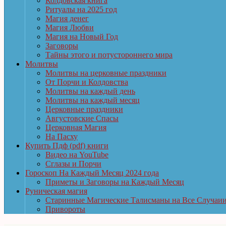
Колдовская книга
Ритуалы на 2025 год
Магия денег
Магия Любви
Магия на Новый Год
Заговоры
Тайны этого и потустороннего мира
Молитвы
Молитвы на церковные праздники
От Порчи и Колдовства
Молитвы на каждый день
Молитвы на каждый месяц
Церковные праздники
Августовские Спасы
Церковная Магия
На Пасху
Купить Пдф (pdf) книги
Видео на YouTube
Сглазы и Порчи
Гороскоп На Каждый Месяц 2024 года
Приметы и Заговоры на Каждый Месяц
Руническая магия
Старинные Магические Талисманы на Все Случаи
Привороты