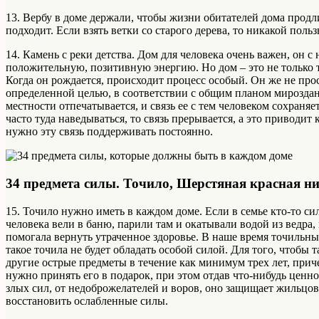
13. Вербу в доме держали, чтобы жизни обитателей дома продли
подходит. Если взять ветки со старого дерева, то никакой польз
14. Камень с реки детства. Дом для человека очень важен, он с
положительную, позитивную энергию. Но дом – это не только то
Когда он рождается, происходит процесс особый. Он же не прост
определенной целью, в соответствии с общим планом мирозда
местности отпечатывается, и связь ее с тем человеком сохраняе
часто туда наведываться, то связь прерывается, а это приводит
нужно эту связь поддерживать постоянно.
34 предмета силы. Точило, Шерстяная красная н
15. Точило нужно иметь в каждом доме. Если в семье кто-то си
человека вели в баню, парили там и окатывали водой из ведра,
помогала вернуть утраченное здоровье. В наше время точильн
такое точила не будет обладать особой силой. Для того, чтобы
другие острые предметы в течение как минимум трех лет, приче
нужно принять его в подарок, при этом отдав что-нибудь ценно
злых сил, от недоброжелателей и воров, оно защищает жильцов 
восстановить ослабленные силы.