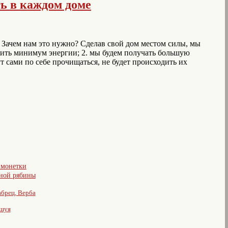
ь в каждом доме
 Зачем нам это нужно? Сделав свой дом местом силы, мы
тить минимум энергии; 2. мы будем получать большую
ут сами по себе прочищаться, не будет происходить их
е монетки
сной рябины
абрец, Верба
ешуя