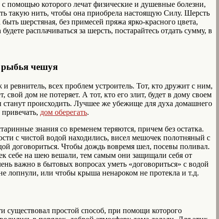
, с помощью которого лечат физические и душевные болезни,
ть такую нить, чтобы она приобрела настоящую Силу. Шерсть
 быть шерстяная, без примесей пряжа ярко-красного цвета,
будете расплачиваться за шерсть, постарайтесь отдать сумму, в
я рыбья чешуя
 и ревнитель, всех проблем устроитель. Тот, кто дружит с ним,
 свой дом не потеряет. А тот, кто его злит, будет в дому своем
зы станут происходить. Лучшее же убежище для духа домашнего
т привечать,
дом оберегать
.
таринные знания со временем теряются, причем без остатка.
кости с чистой водой находились, висел мешочек полотняный с
дой договориться. Чтобы дождь вовремя шел, посевы поливал.
чек себе на шею вешали, тем самым они защищали себя от
чень важно в бытовых вопросах уметь «договориться» с водой
е лопнули, или чтобы крыша ненароком не протекла и т.д.
ти существовал простой способ, при помощи которого