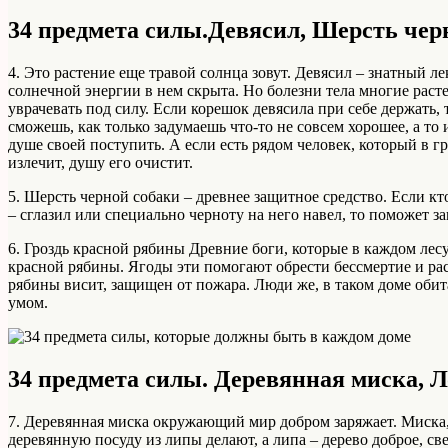
34 предмета силы.Девясил, Шерсть чер
4. Это растение еще травой солнца зовут. Девясил – знатный ле
солнечной энергии в нем скрыта. Но болезни тела многие расте
уврачевать под силу. Если корешок девясила при себе держать
сможешь, как только задумаешь что-то не совсем хорошее, а то и
душе своей поступить. А если есть рядом человек, который в г
излечит, душу его очистит.
5. Шерсть черной собаки – древнее защитное средство. Если кт
– сглазил или специально черноту на него навел, то поможет з
6. Гроздь красной рябины Древние боги, которые в каждом ле
красной рябины. Ягоды эти помогают обрести бессмертие и рас
рябины висит, защищен от пожара. Люди же, в таком доме оби
умом.
34 предмета силы. Деревянная миска, Л
7. Деревянная миска окружающий мир добром заряжает. Миска, 
деревянную посуду из липы делают, а липа – дерево доброе, св