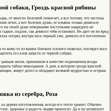
ной собаки, Гроздь красной рябины
карь, от многих болезней помогает, а все потому, что частица
ния лечат, а вот болезни души, ее изъяны только девясилу
, то ты своей душе неверными поступками навредить не
 гадкое, подлое, так девясил тебя остановит. Не дает он во вред
рехах погряз, внутри весь черный уже, девясил его постепенно
о-то кому-то из ваших близких плохого пожелал, поглядел косо
ащитить его клок шерсти от черной собаки.
су раньше жили, принимали в качестве подношения ягоды
крыть тайны мироздания. А дом, в котором гроздь красной
тающие, живут долго и обладают великой мудростью и острым
ожка из серебра, Роза
из дерева изготовленная, всегда его тепло хранит. Обычно
етлое, здоровье и радость людям приносит. Да и не штампуют