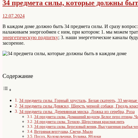
34 предмета силы, которые должны быт
12.07.2024
В каждом доме должно быть 34 предмета силы. И сразу вопрос:
налаживаем энергообмен с ним, при котором: 1. мы можем тра
энергетическую подпитку
; 3. наши энергетические каналы буд
засорение.
Содержание
34 предмета силы. Горный хрусталь, Белая скатерть, 33 медны
34 предмета силы.Девясил, Шерсть черной собаки, Гроздь кра
34 предмета силы. Деревянная миска, Ложка из серебра, Роза
34 предмета силы. Домашний водоем, Белое перо птицы, Ч
34 предмета силы. Точило, Шерстяная красная нить
34 предмета силы. Березовый веник, Высушенная рыбья ч
Ветряная вертушка, Свечи, Мыло
Посох, Колокольчики, Булавка, Яблоки