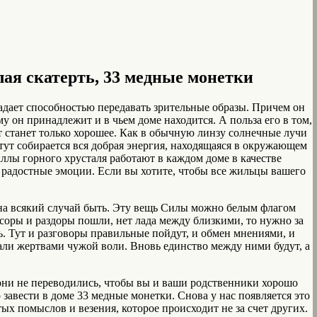
лая скатерть, 33 медные монетки
ладает способностью передавать зрительные образы. Причем он
му он принадлежит и в чьем доме находится. А польза его в том,
от станет только хорошее. Как в обычную линзу солнечные лучи
тут собирается вся добрая энергия, находящаяся в окружающем
аллы горного хрусталя работают в каждом доме в качестве
радостные эмоции. Если вы хотите, чтобы все жильцы вашего
е на всякий случай быть. Эту вещь Силы можно белым флагом
 ссоры и раздоры пошли, нет лада между близкими, то нужно за
. Тут и разговоры правильные пойдут, и обмен мнениями, и
тали жертвами чужой воли. Вновь единство между ними будут, а
 они не переводились, чтобы вы и ваши родственники хорошо
 завести в доме 33 медные монетки. Снова у нас появляется это
тых помыслов и везения, которое происходит не за счет других.