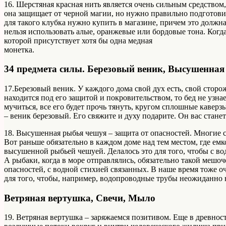
16. Шерстяная красная нить является очень сильным средством
она защищает от черной магии, но нужно правильно подготови
для такого клубка нужно купить в магазине, причем это должна
нельзя использовать алые, оранжевые или бордовые тона. Когда 
которой присутствует хотя бы одна медная
монетка.
34 предмета силы. Березовый веник, Высушенна
17.Березовый веник. У каждого дома свой дух есть, свой сторож
находится под его защитой и покровительством, то бед не узнает,
мучиться, все его будет прочь тянуть, кругом сплошные кавер
– веник березовый. Его свяжите и духу подарите. Он вас стане
18. Высушенная рыбья чешуя – защита от опасностей. Многие с
Вот раньше обязательно в каждом доме над тем местом, где ем
высушенной рыбьей чешуей. Делалось это для того, чтобы с во
А рыбаки, когда в море отправлялись, обязательно такой мешо
опасностей, с водной стихией связанных. В наше время тоже о
для того, чтобы, например, водопроводные трубы неожиданно н
Ветряная вертушка, Свечи, Мыло
19. Ветряная вертушка – заряжаемся позитивом. Еще в древнос