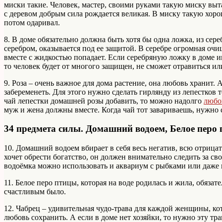
миски такие. Человек, мастер, своими руками такую миску выт
с деревом добрым сила рождается великая. В миску такую хоро
потом одаривал.
8. В доме обязательно должна быть хотя бы одна ложка, из сере
серебром, оказывается под ее защитой. В серебре огромная очи
вместе с жидкостью попадает. Если серебряную ложку в доме им
то человек будет от многого защищен, не сможет отравиться ил
9. Роза – очень важное для дома растение, она любовь хранит.
забеременеть. Для этого нужно сделать гирлянду из лепестков т
чай лепестки домашней розы добавить, то можно надолго
любо
муж и жена должны вместе. Когда чай тот завариваешь, нужно 
34 предмета силы. Домашний водоем, Белое перо 
10. Домашний водоем вбирает в себя весь негатив, всю отрица
хочет обрести богатство, он должен внимательно следить за св
водоёмка можно использовать и аквариум с рыбками или даже 
11. Белое перо птицы, которая на воде родилась и жила, обяза
счастливым было.
12. Чабрец – удивительная чудо-трава для каждой женщины, ко
любовь сохранить. А если в доме нет хозяйки, то нужно эту тра