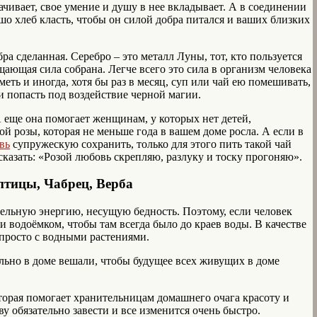
ачивает, свое умение и душу в нее вкладывает. А в соединении
шо хлеб класть, чтобы он силой добра питался и ваших близких
бра сделанная. Серебро – это металл Луны, тот, кто пользуется
щающая сила собрана. Легче всего это сила в организм человека
еть и иногда, хотя бы раз в месяц, суп или чай ею помешивать,
и попасть под воздействие черной магии.
 А еще она помогает женщинам, у которых нет детей,
ой розы, которая не меньше года в вашем доме росла. А если в
вь
супружескую сохранить, только для этого пить такой чай
сказать: «Розой любовь скрепляю, разлуку и тоску прогоняю».
птицы, Чабрец, Верба
тельную энергию, несущую бедность. Поэтому, если человек
ои водоёмком, чтобы там всегда было до краев воды. В качестве
просто с водными растениями.
тельно в доме вешали, чтобы будущее всех живущих в доме
торая помогает хранительницам домашнего очага красоту и
ву обязательно завести и все изменится очень быстро.