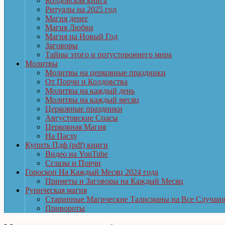
Колдовская книга
Ритуалы на 2025 год
Магия денег
Магия Любви
Магия на Новый Год
Заговоры
Тайны этого и потустороннего мира
Молитвы
Молитвы на церковные праздники
От Порчи и Колдовства
Молитвы на каждый день
Молитвы на каждый месяц
Церковные праздники
Августовские Спасы
Церковная Магия
На Пасху
Купить Пдф (pdf) книги
Видео на YouTube
Сглазы и Порчи
Гороскоп На Каждый Месяц 2024 года
Приметы и Заговоры на Каждый Месяц
Руническая магия
Старинные Магические Талисманы на Все Случаи
Привороты