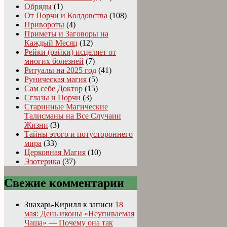
Обряды
(1)
От Порчи и Колдовства
(108)
Привороты
(4)
Приметы и Заговоры на
Каждый Месяц
(12)
Рейки (рэйки) исцеляет от
многих болезней
(7)
Ритуалы на 2025 год
(41)
Руническая магия
(5)
Сам себе Доктор
(15)
Сглазы и Порчи
(3)
Старинные Магические
Талисманы на Все Случаии
Жизни
(3)
Тайны этого и потустороннего
мира
(33)
Церковная Магия
(10)
Эзотерика
(37)
Свежие комментарии
Знахарь-Кирилл
к записи
18
мая: День иконы «Неупиваемая
Чаша» — Почему она так