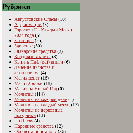
Рубрики
Августовские Спасы
(10)
Аффирмации
(3)
Гороскоп На Каждый Месяц
2024 года
(6)
Заговоры
(26)
Здоровье
(50)
Знахарские средства
(2)
Колдовская книга
(8)
Купить Пдф (pdf) книги
(6)
Лечение пьянства и
алкоголизма
(4)
Магия денег
(16)
Магия Любви
(18)
Магия на Новый Год
(6)
Молитвы
(114)
Молитвы на каждый день
(1)
Молитвы на каждый месяц
(17)
Молитвы на церковные
праздники
(13)
На Пасху
(4)
Народные средства
(12)
Обо всём понемногу
(36)