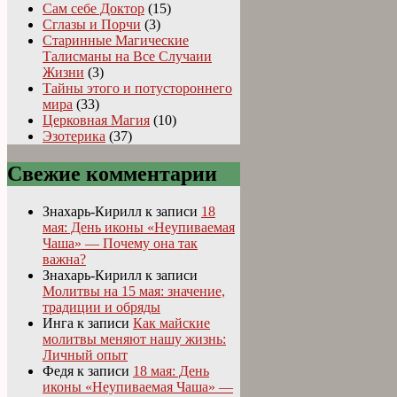
Сам себе Доктор
(15)
Сглазы и Порчи
(3)
Старинные Магические
Талисманы на Все Случаии
Жизни
(3)
Тайны этого и потустороннего
мира
(33)
Церковная Магия
(10)
Эзотерика
(37)
Свежие комментарии
Знахарь-Кирилл
к записи
18
мая: День иконы «Неупиваемая
Чаша» — Почему она так
важна?
Знахарь-Кирилл
к записи
Молитвы на 15 мая: значение,
традиции и обряды
Инга
к записи
Как майские
молитвы меняют нашу жизнь:
Личный опыт
Федя
к записи
18 мая: День
иконы «Неупиваемая Чаша» —