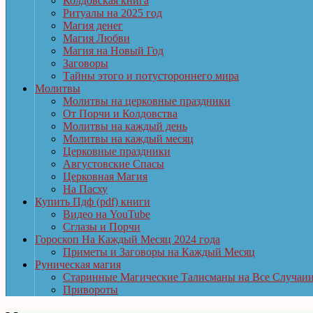
Колдовская книга
Ритуалы на 2025 год
Магия денег
Магия Любви
Магия на Новый Год
Заговоры
Тайны этого и потустороннего мира
Молитвы
Молитвы на церковные праздники
От Порчи и Колдовства
Молитвы на каждый день
Молитвы на каждый месяц
Церковные праздники
Августовские Спасы
Церковная Магия
На Пасху
Купить Пдф (pdf) книги
Видео на YouTube
Сглазы и Порчи
Гороскоп На Каждый Месяц 2024 года
Приметы и Заговоры на Каждый Месяц
Руническая магия
Старинные Магические Талисманы на Все Случаи
Привороты