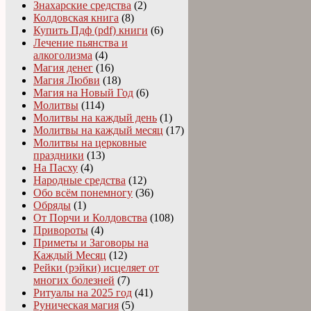
Знахарские средства
(2)
Колдовская книга
(8)
Купить Пдф (pdf) книги
(6)
Лечение пьянства и
алкоголизма
(4)
Магия денег
(16)
Магия Любви
(18)
Магия на Новый Год
(6)
Молитвы
(114)
Молитвы на каждый день
(1)
Молитвы на каждый месяц
(17)
Молитвы на церковные
праздники
(13)
На Пасху
(4)
Народные средства
(12)
Обо всём понемногу
(36)
Обряды
(1)
От Порчи и Колдовства
(108)
Привороты
(4)
Приметы и Заговоры на
Каждый Месяц
(12)
Рейки (рэйки) исцеляет от
многих болезней
(7)
Ритуалы на 2025 год
(41)
Руническая магия
(5)