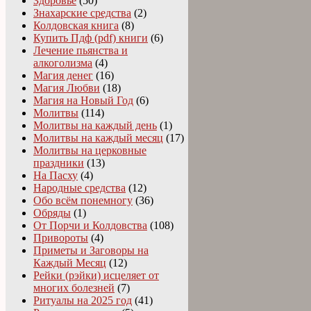
Здоровье
(50)
Знахарские средства
(2)
Колдовская книга
(8)
Купить Пдф (pdf) книги
(6)
Лечение пьянства и
алкоголизма
(4)
Магия денег
(16)
Магия Любви
(18)
Магия на Новый Год
(6)
Молитвы
(114)
Молитвы на каждый день
(1)
Молитвы на каждый месяц
(17)
Молитвы на церковные
праздники
(13)
На Пасху
(4)
Народные средства
(12)
Обо всём понемногу
(36)
Обряды
(1)
От Порчи и Колдовства
(108)
Привороты
(4)
Приметы и Заговоры на
Каждый Месяц
(12)
Рейки (рэйки) исцеляет от
многих болезней
(7)
Ритуалы на 2025 год
(41)