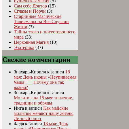
Руническая магия
(5)
Сам себе Доктор
(15)
Сглазы и Порчи
(3)
Старинные Магические
Талисманы на Все Случаии
Жизни
(3)
Тайны этого и потустороннего
мира
(33)
Церковная Магия
(10)
Эзотерика
(37)
Свежие комментарии
Знахарь-Кирилл
к записи
18
мая: День иконы «Неупиваемая
Чаша» — Почему она так
важна?
Знахарь-Кирилл
к записи
Молитвы на 15 мая: значение,
традиции и обряды
Инга
к записи
Как майские
молитвы меняют нашу жизнь:
Личный опыт
Федя
к записи
18 мая: День
иконы «Неупиваемая Чаша» —