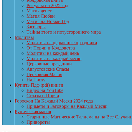
Колдовская книга
Ритуалы на 2025 год
Магия денег
Магия Любви
Магия на Новый Год
Заговоры
Тайны этого и потустороннего мира
Молитвы
Молитвы на церковные праздники
От Порчи и Колдовства
Молитвы на каждый день
Молитвы на каждый месяц
Церковные праздники
Августовские Спасы
Церковная Магия
На Пасху
Купить Пдф (pdf) книги
Видео на YouTube
Сглазы и Порчи
Гороскоп На Каждый Месяц 2024 года
Приметы и Заговоры на Каждый Месяц
Руническая магия
Старинные Магические Талисманы на Все Случаи
Привороты